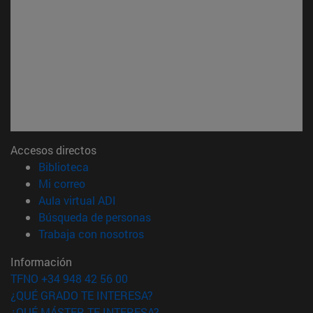
Accesos directos
(abre en nueva ventana)
Biblioteca
(abre en nueva ventana)
Mi correo
(abre en nueva ventana)
Aula virtual ADI
(abre en nueva ventana)
Búsqueda de personas
(abre en nueva ventana)
Trabaja con nosotros
Información
TFNO +34 948 42 56 00
¿QUÉ GRADO TE INTERESA?
¿QUÉ MÁSTER TE INTERESA?