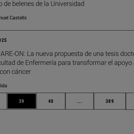
 de belenes de la Universidad
uel Castells
2025
ARE-ON: La nueva propuesta de una tesis doct
cultad de Enfermería para transformar el apoyo
 con cáncer
ida
edias Use TAB para desplazarse.
ina
Página
Página
Páginas intermedias Us
Página
39
40
...
389