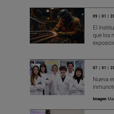
09 | 01 | 
El Insti
que los 
exposici
07 | 01 | 
Nueva es
inmunote
Imagen
Man