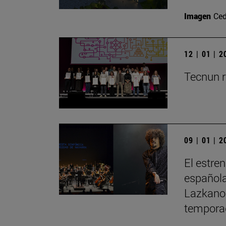
Imagen
Ced
12 | 01 | 
Tecnun r
09 | 01 | 
El estre
española
Lazkano 
tempora