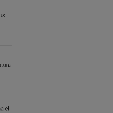
us
atura
a el