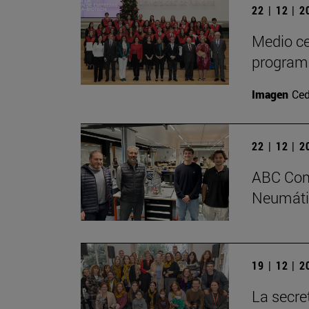
22 | 12 | 
Medio ce
program
Imagen
Ced
22 | 12 | 
ABC Comp
Neumátic
19 | 12 | 
La secre