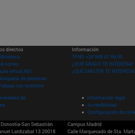
os directos
Información
(abre en nueva ventana)
Biblioteca
TFNO +34 948 42 56 00
(abre en nueva ventana)
Mi correo
¿QUÉ GRADO TE INTERESA?
(abre en nueva ventana)
Aula virtual ADI
¿QUÉ MÁSTER TE INTERESA
(abre en nueva ventana)
Búsqueda de personas
(abre en nueva ventana)
Trabaja con nosotros
versidad de
Información legal
rra
Accesibilidad
Configuración de coo
Donostia-San Sebastián
Campus Madrid
anuel Lardizabal 13 20018
Calle Marquesado de Sta. Marta