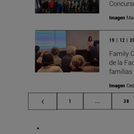
Concurso
Imagen
Man
19 | 12 | 
Family C
de la Fa
familias
Imagen
Ced
Página
Páginas interm
Pág
1
...
38