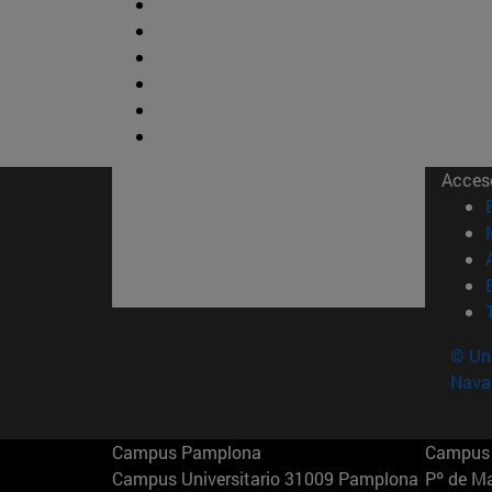
Acces
© Uni
Nava
Campus Pamplona
Campus 
Campus Universitario 31009 Pamplona
Pº de M