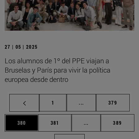
27 | 05 | 2025
Los alumnos de 1º del PPE viajan a
Bruselas y París para vivir la política
europea desde dentro
Página
Páginas intermedias Us
Página
1
...
379
Página
Página
Páginas intermedias 
Página
380
381
...
389