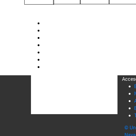
Acces
© Uni
Nava