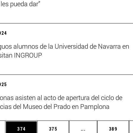
les pueda dar”
2024
guos alumnos de la Universidad de Navarra en
isitan INGROUP
2025
onas asisten al acto de apertura del ciclo de
cias del Museo del Prado en Pamplona
ias Use TAB para desplazarse.
a
Página
Página
Páginas intermedias 
Página
374
375
...
389