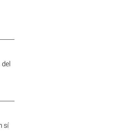
 del
 sí