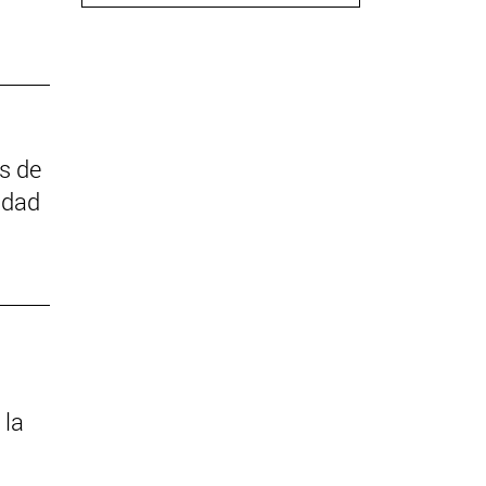
as de
idad
 la