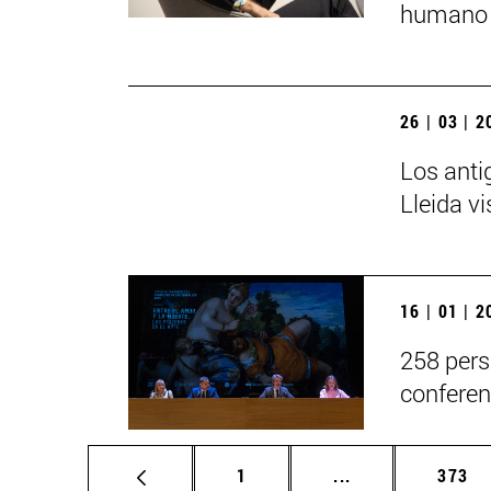
humano 
26 | 03 | 
Los anti
Lleida v
16 | 01 | 
258 pers
conferen
Página
Páginas intermed
Págin
1
...
373