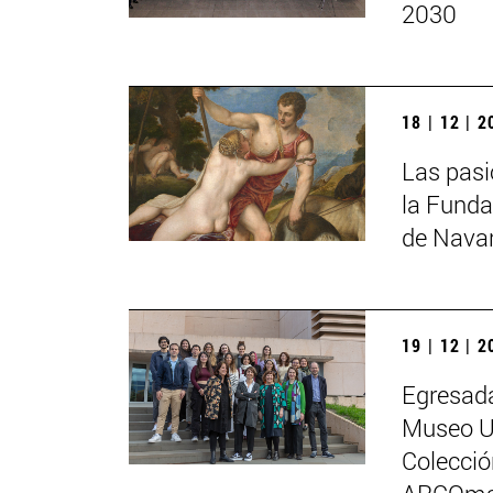
2030
18 | 12 | 
Las pasi
la Funda
de Nava
19 | 12 | 
Egresada
Museo Un
Colecci