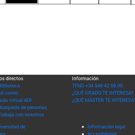
os directos
Información
(abre en nueva ventana)
Biblioteca
TFNO +34 948 42 56 00
(abre en nueva ventana)
Mi correo
¿QUÉ GRADO TE INTERESA?
(abre en nueva ventana)
Aula virtual ADI
¿QUÉ MÁSTER TE INTERESA
(abre en nueva ventana)
Búsqueda de personas
(abre en nueva ventana)
Trabaja con nosotros
versidad de
Información legal
rra
Accesibilidad