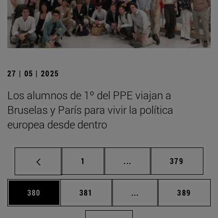
27 | 05 | 2025
Los alumnos de 1º del PPE viajan a
Bruselas y París para vivir la política
europea desde dentro
Página
Páginas intermedias Us
Página
1
...
379
Página
Página
Páginas intermedias 
Página
380
381
...
389