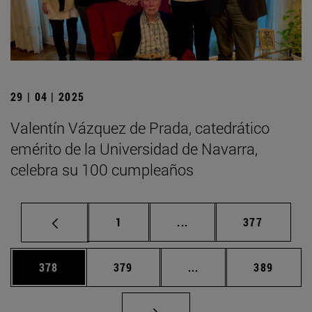
29 | 04 | 2025
Valentín Vázquez de Prada, catedrático
emérito de la Universidad de Navarra,
celebra su 100 cumpleaños
Página
Páginas intermedias Us
Página
1
...
377
Página
Página
Páginas intermedias 
Página
378
379
...
389