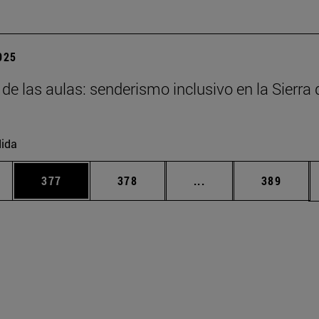
2025
 de las aulas: senderismo inclusivo en la Sierra 
ida
ias Use TAB para desplazarse.
a
Página
Página
Páginas intermedias 
Página
377
378
...
389