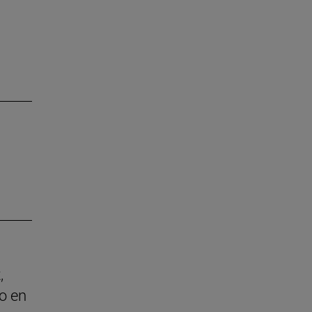
,
o en