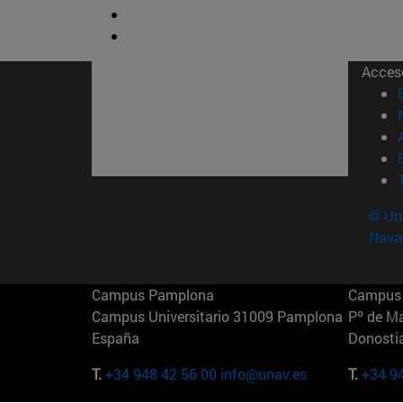
Acces
© Uni
Nava
Campus Pamplona
Campus 
Campus Universitario 31009 Pamplona
Pº de M
España
Donosti
T.
+34 948 42 56 00
info@unav.es
T.
+34 9