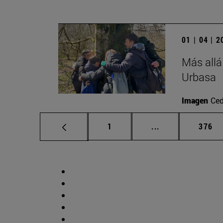
01 | 04 | 
Más allá
Urbasa
Imagen
Ced
Página
Páginas intermed
Págin
1
...
376