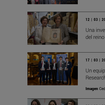
12 | 03 | 
Una inve
del reino
17 | 03 | 
Un equip
Researc
Imagen
Ced