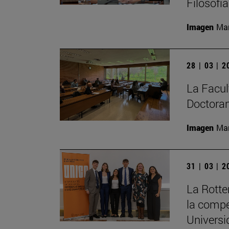
Filosofí
Imagen
Man
28 | 03 | 
La Facult
Doctoran
Imagen
Man
31 | 03 | 
La Rott
la compe
Universi