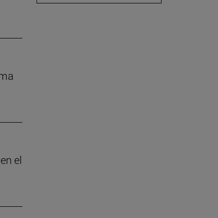
rma
en el