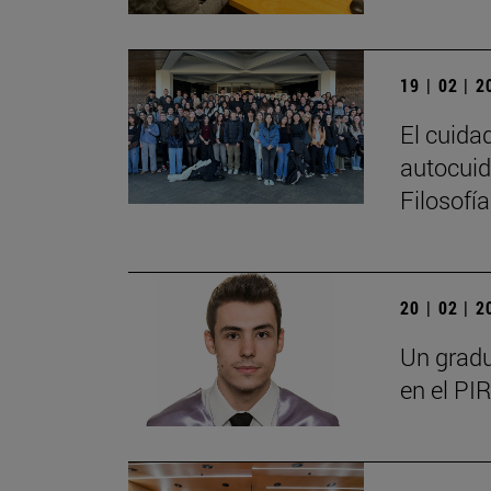
19 | 02 | 
El cuida
autocuid
Filosofí
20 | 02 | 
Un gradu
en el PIR