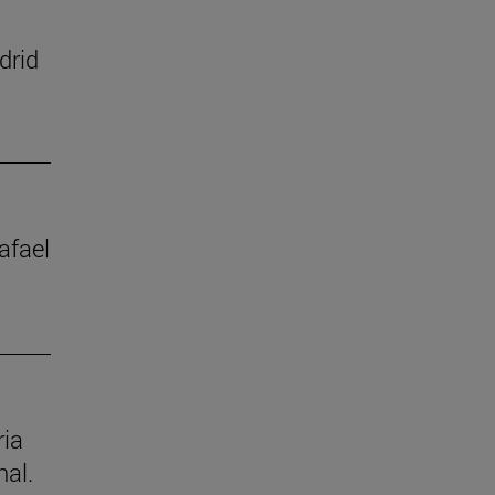
drid
afael
ria
nal.