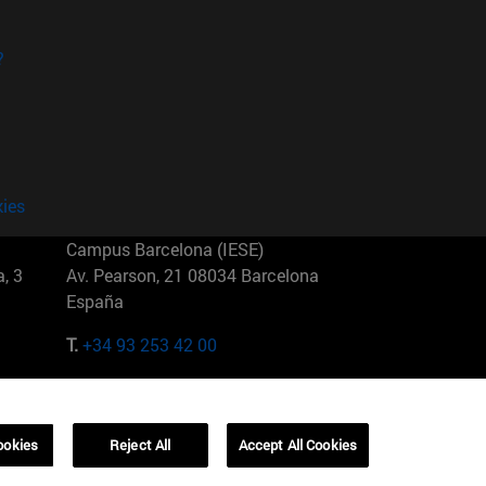
?
kies
Campus Barcelona (IESE)
, 3
Av. Pearson, 21 08034 Barcelona
España
T.
+34 93 253 42 00
Campus Sao Paulo (IESE)
5
Rua Martiniano de Carvalho, 573
01321001 Bela Vista Brasil
ookies
Reject All
Accept All Cookies
T.
+55 11 3177-8300