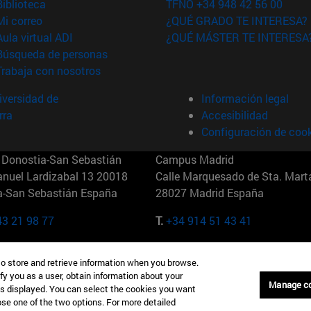
(abre en nueva ventana)
Biblioteca
TFNO +34 948 42 56 00
(abre en nueva ventana)
Mi correo
¿QUÉ GRADO TE INTERESA?
(abre en nueva ventana)
Aula virtual ADI
¿QUÉ MÁSTER TE INTERESA
(abre en nueva ventana)
Búsqueda de personas
(abre en nueva ventana)
Trabaja con nosotros
versidad de
Información legal
rra
Accesibilidad
Configuración de coo
Donostia-San Sebastián
Campus Madrid
anuel Lardizabal 13 20018
Calle Marquesado de Sta. Marta
a-San Sebastián España
28027 Madrid España
43 21 98 77
T.
+34 914 51 43 41
Nueva York (IESE)
Campus Munich (IESE)
to store and retrieve information when you browse.
7th St 10019-2201 Nueva York
Maria-Theresia-Straße 15 8167
fy you as a user, obtain information about your
Múnich Alemania
Manage c
is displayed. You can select the cookies you want
oose one of the two options. For more detailed
6 346 8850
T.
+49 89 24209790