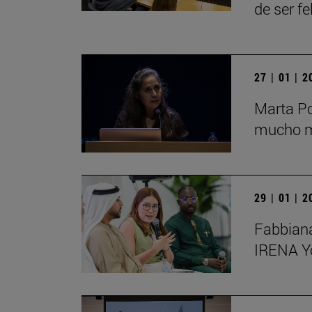
de ser fe
27 | 01 | 
Marta Po
mucho má
29 | 01 | 
Fabbiana
IRENA Y