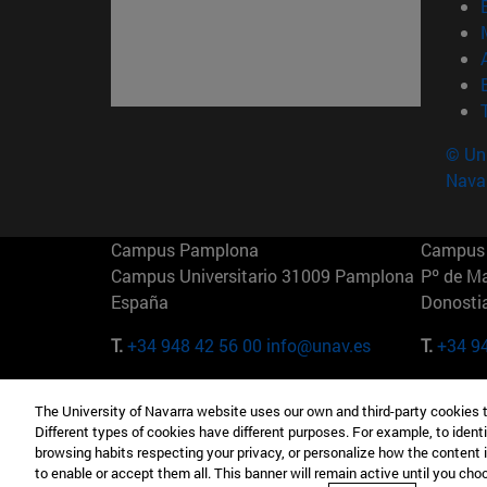
© Uni
Nava
Campus Pamplona
Campus 
Campus Universitario 31009 Pamplona
Pº de M
España
Donosti
T.
+34 948 42 56 00
info@unav.es
T.
+34 9
Campus Madrid (IESE)
Campus 
The University of Navarra website uses our own and third-party cookies 
Camino del Cerro Águila 3 28023
165 W 5
Different types of cookies have different purposes. For example, to identi
Madrid España
EE.UU
browsing habits respecting your privacy, or personalize how the content 
to enable or accept them all. This banner will remain active until you ch
T.
+34 912 11 30 00
T.
+1 64