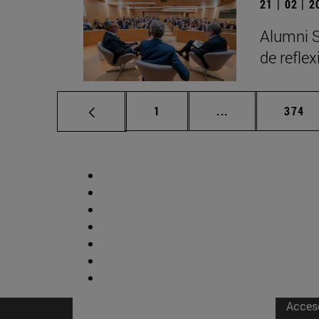
21 | 02 | 
Alumni S
de refle
Página
Páginas intermed
Págin
1
...
374
Acces