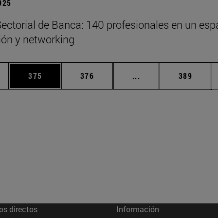
2025
ectorial de Banca: 140 profesionales en un esp
xión y networking
ias Use TAB para desplazarse.
a
Página
Página
Páginas intermedias 
Página
375
376
...
389
os directos
Información