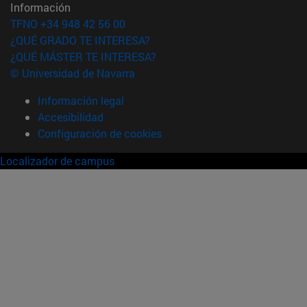
Información
TFNO +34 948 42 56 00
¿QUÉ GRADO TE INTERESA?
¿QUÉ MÁSTER TE INTERESA?
© Universidad de Navarra
Información legal
Accesibilidad
Configuración de cookies
Localizador de campus