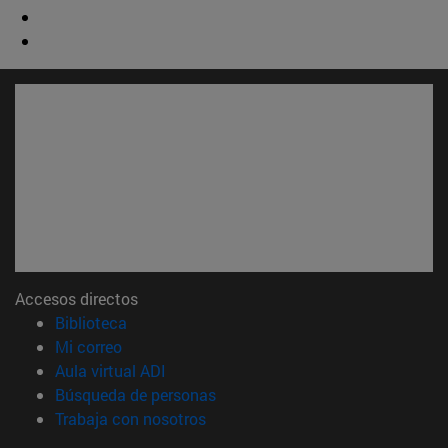
Accesos directos
(abre en nueva ventana)
Biblioteca
(abre en nueva ventana)
Mi correo
(abre en nueva ventana)
Aula virtual ADI
(abre en nueva ventana)
Búsqueda de personas
(abre en nueva ventana)
Trabaja con nosotros