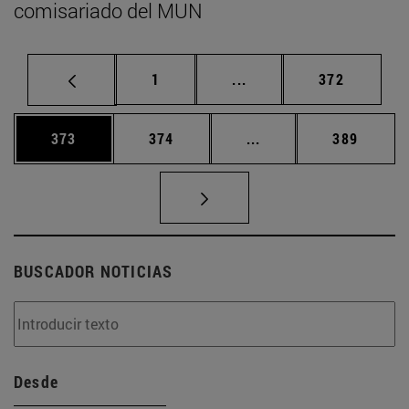
comisariado del MUN
Página
Páginas intermedias Us
Página
1
...
372
Página
Página
Páginas intermedias 
Página
373
374
...
389
BUSCADOR NOTICIAS
Desde