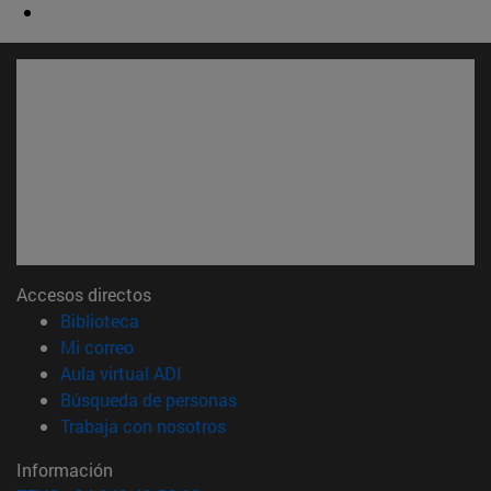
Accesos directos
(abre en nueva ventana)
Biblioteca
(abre en nueva ventana)
Mi correo
(abre en nueva ventana)
Aula virtual ADI
(abre en nueva ventana)
Búsqueda de personas
(abre en nueva ventana)
Trabaja con nosotros
Información