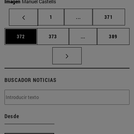
Imagen
Manuel Castells
Página
Páginas intermedias Us
Página
1
...
371
Página
Página
Páginas intermedias 
Página
372
373
...
389
BUSCADOR NOTICIAS
Desde