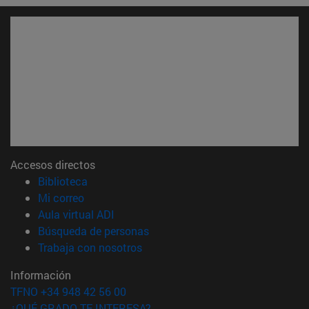
Accesos directos
(abre en nueva ventana)
Biblioteca
(abre en nueva ventana)
Mi correo
(abre en nueva ventana)
Aula virtual ADI
(abre en nueva ventana)
Búsqueda de personas
(abre en nueva ventana)
Trabaja con nosotros
Información
TFNO +34 948 42 56 00
¿QUÉ GRADO TE INTERESA?