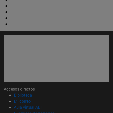
Accesos directos
(abre en nueva ventana)
Biblioteca
(abre en nueva ventana)
Mi correo
(abre en nueva ventana)
Aula virtual ADI
(abre en nueva ventana)