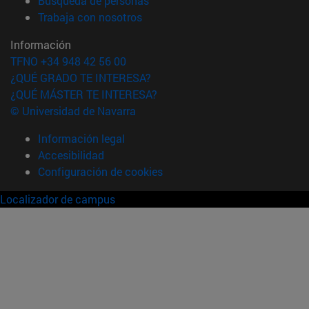
Búsqueda de personas
(abre en nueva ventana)
Trabaja con nosotros
Información
TFNO +34 948 42 56 00
¿QUÉ GRADO TE INTERESA?
¿QUÉ MÁSTER TE INTERESA?
© Universidad de Navarra
Información legal
Accesibilidad
Configuración de cookies
Localizador de campus