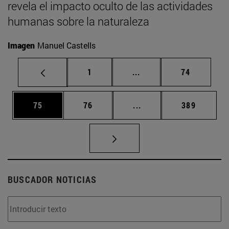
revela el impacto oculto de las actividades
humanas sobre la naturaleza
Imagen
Manuel Castells
Página
Páginas intermedias Us
Página
1
...
74
Página
Página
Páginas intermedias U
Página
75
76
...
389
BUSCADOR NOTICIAS