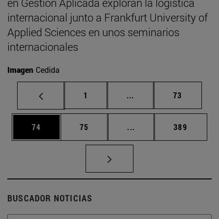
en Gestión Aplicada exploran la logística
internacional junto a Frankfurt University of
Applied Sciences en unos seminarios
internacionales
Imagen
Cedida
Página
Páginas intermedias Us
Página
1
...
73
Página
Página
Páginas intermedias U
Página
74
75
...
389
BUSCADOR NOTICIAS