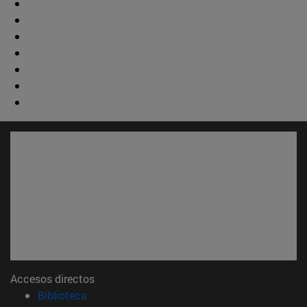
Accesos directos
(abre en nueva ventana)
Biblioteca