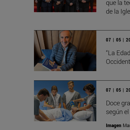
que la t
de la Igl
07 | 05 | 
“La Edad
Occident
07 | 05 | 
Doce gra
según el 
Imagen
Man