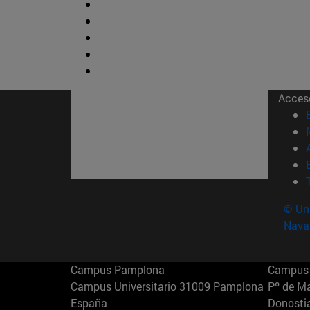
Acces
© Uni
Nava
Campus Pamplona
Campus 
Campus Universitario 31009 Pamplona
Pº de M
España
Donosti