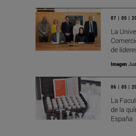
07 | 05 | 
La Unive
Comercio
de líder
Imagen
Jua
06 | 05 | 
La Facul
de la qu
España