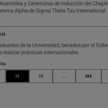
Asamblea y Ceremonia de Inducción del Chapt
amma Alpha de Sigma Theta Tau International
2025
aduados de la Universidad, becados por el Gobi
a realizar prácticas internacionales
ida
edias Use TAB para desplazarse.
ina
Página
Página
Páginas intermedias Us
Página
72
73
...
389