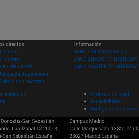
os directos
Información
(abre en nueva ventana)
Biblioteca
TFNO +34 948 42 56 00
(abre en nueva ventana)
Mi correo
¿QUÉ GRADO TE INTERESA?
(abre en nueva ventana)
Aula virtual ADI
¿QUÉ MÁSTER TE INTERESA
(abre en nueva ventana)
Búsqueda de personas
(abre en nueva ventana)
Trabaja con nosotros
versidad de
Información legal
rra
Accesibilidad
Configuración de coo
Donostia-San Sebastián
Campus Madrid
anuel Lardizabal 13 20018
Calle Marquesado de Sta. Marta
a-San Sebastián España
28027 Madrid España