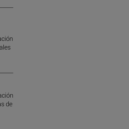
ación
ales
ación
as de