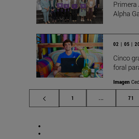
Primera 
Alpha G
02 | 05 | 
Cinco gr
foral par
Imagen
Ced
Página
Páginas interm
Pág
1
...
71