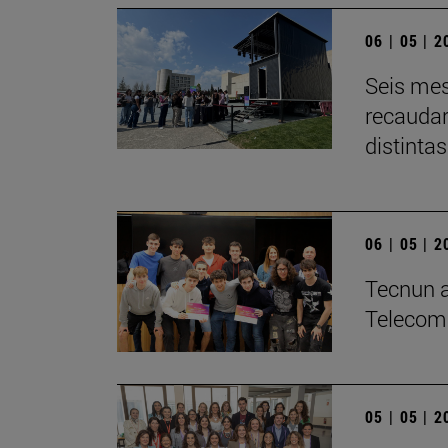
06 | 05 | 
Seis mes
recaudar
distintas
06 | 05 | 
­Tecnun a
Telecom
05 | 05 | 