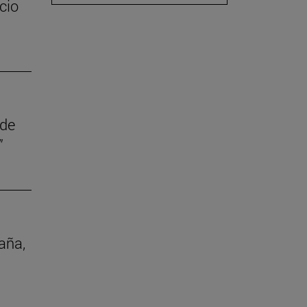
cio
 de
”
aña,