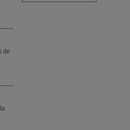
s de
la