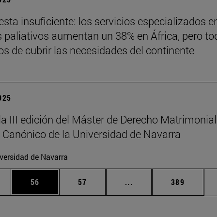
sta insuficiente: los servicios especializados e
 paliativos aumentan un 38% en África, pero to
jos de cubrir las necesidades del continente
2025
la III edición del Máster de Derecho Matrimonial
 Canónico de la Universidad de Navarra
versidad de Navarra
edias Use TAB para desplazarse.
ina
Página
Página
Páginas intermedias Us
Página
56
57
...
389