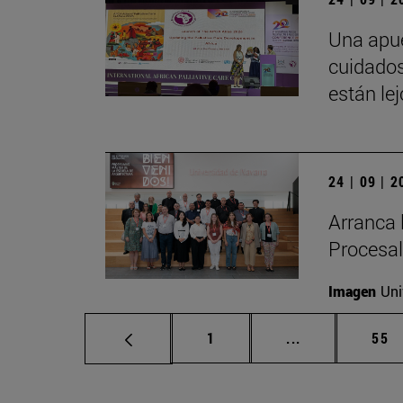
Una apue
cuidados
están le
24 | 09 | 
Arranca 
Procesal
Imagen
Uni
Página
Páginas interm
Pág
1
...
55