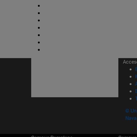
Acces
© Uni
Nava