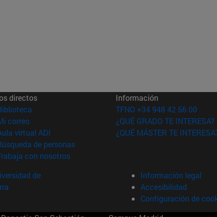
os directos
Información
(abre en nueva ventana)
Biblioteca
TFNO +34 948 42 56 00
(abre en nueva ventana)
Mi correo
¿QUÉ GRADO TE INTERESA?
(abre en nueva ventana)
Aula virtual ADI
¿QUÉ MÁSTER TE INTERESA
(abre en nueva ventana)
Búsqueda de personas
(abre en nueva ventana)
Trabaja con nosotros
versidad de
Información legal
rra
Accesibilidad
Configuración de coo