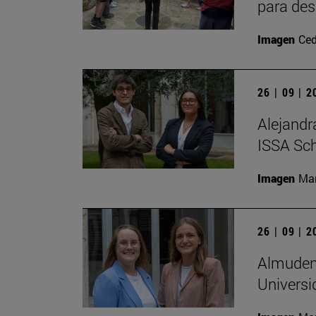
para des
Imagen
Ced
26 | 09 | 
Alejandr
ISSA Sc
Imagen
Man
26 | 09 | 
Almudena
Universi