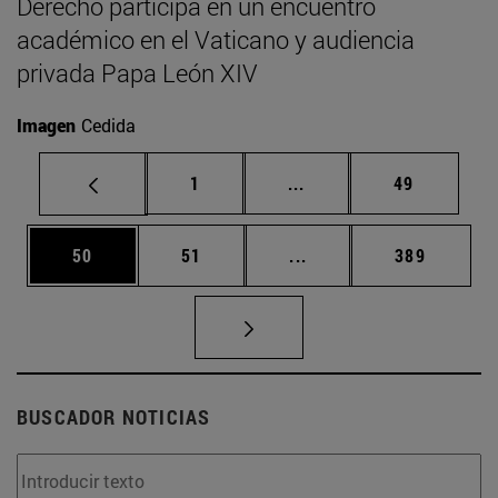
Derecho participa en un encuentro
académico en el Vaticano y audiencia
privada Papa León XIV
Imagen
Cedida
Página
Páginas intermedias Us
Página
1
...
49
Página
Página
Páginas intermedias U
Página
50
51
...
389
BUSCADOR NOTICIAS