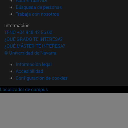
Aula virtual ADI
(abre en nueva ventana)
Búsqueda de personas
(abre en nueva ventana)
Trabaja con nosotros
Información
TFNO +34 948 42 56 00
¿QUÉ GRADO TE INTERESA?
¿QUÉ MÁSTER TE INTERESA?
© Universidad de Navarra
Información legal
Accesibilidad
Configuración de cookies
Localizador de campus