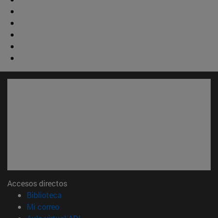
Accesos directos
(abre en nueva ventana)
Biblioteca
(abre en nueva ventana)
Mi correo
(abre en nueva ventana)