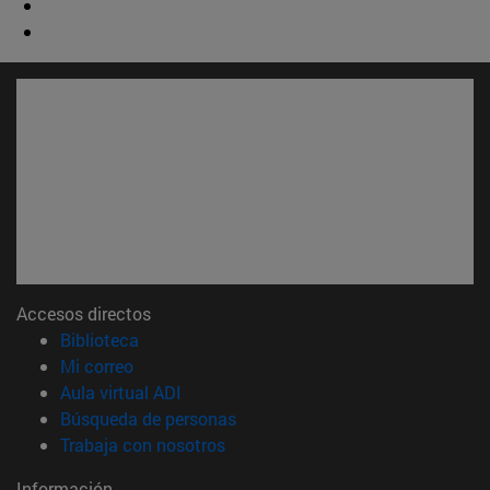
Accesos directos
(abre en nueva ventana)
Biblioteca
(abre en nueva ventana)
Mi correo
(abre en nueva ventana)
Aula virtual ADI
(abre en nueva ventana)
Búsqueda de personas
(abre en nueva ventana)
Trabaja con nosotros
Información