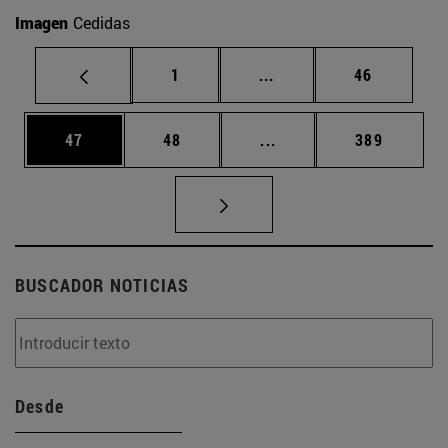
Imagen
Cedidas
Página
Páginas intermedias Us
Página
1
...
46
Página
Página
Páginas intermedias U
Página
47
48
...
389
BUSCADOR NOTICIAS
Desde