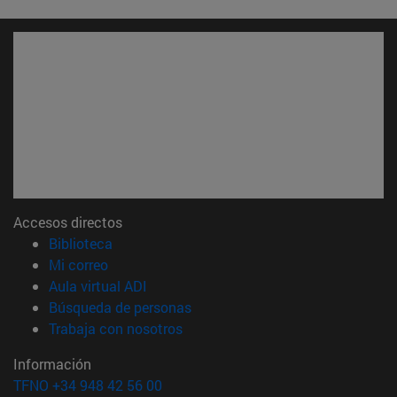
Accesos directos
(abre en nueva ventana)
Biblioteca
(abre en nueva ventana)
Mi correo
(abre en nueva ventana)
Aula virtual ADI
(abre en nueva ventana)
Búsqueda de personas
(abre en nueva ventana)
Trabaja con nosotros
Información
TFNO +34 948 42 56 00