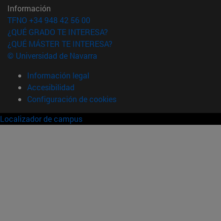
Información
TFNO +34 948 42 56 00
¿QUÉ GRADO TE INTERESA?
¿QUÉ MÁSTER TE INTERESA?
© Universidad de Navarra
Información legal
Accesibilidad
Configuración de cookies
Localizador de campus