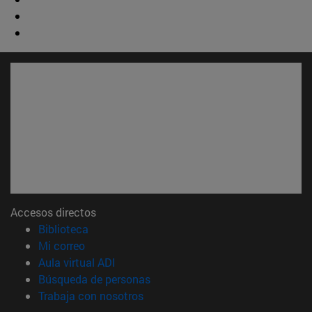
Accesos directos
(abre en nueva ventana)
Biblioteca
(abre en nueva ventana)
Mi correo
(abre en nueva ventana)
Aula virtual ADI
(abre en nueva ventana)
Búsqueda de personas
(abre en nueva ventana)
Trabaja con nosotros