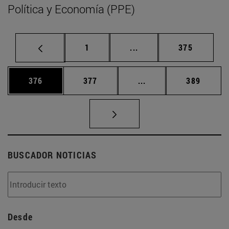
Política y Economía (PPE)
Página
Páginas intermedias Us
Página
1
...
375
Página
Página
Páginas intermedias 
Página
376
377
...
389
BUSCADOR NOTICIAS
Desde