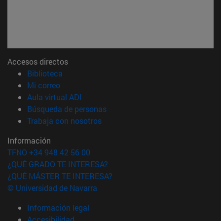
Accesos directos
(abre en nueva ventana)
Biblioteca
(abre en nueva ventana)
Mi correo
(abre en nueva ventana)
Aula virtual ADI
(abre en nueva ventana)
Búsqueda de personas
(abre en nueva ventana)
Trabaja con nosotros
Información
TFNO +34 948 42 56 00
¿QUÉ GRADO TE INTERESA?
¿QUÉ MÁSTER TE INTERESA?
© Universidad de Navarra
Información legal
Accesibilidad