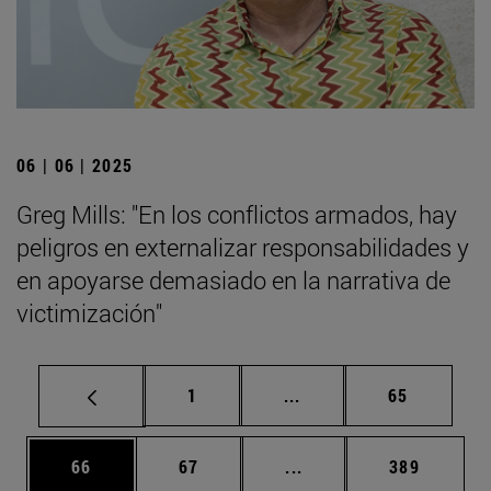
06 | 06 | 2025
Greg Mills: "En los conflictos armados, hay
peligros en externalizar responsabilidades y
en apoyarse demasiado en la narrativa de
victimización"
Página
Páginas intermedias Us
Página
1
...
65
Página
Página
Páginas intermedias U
Página
66
67
...
389