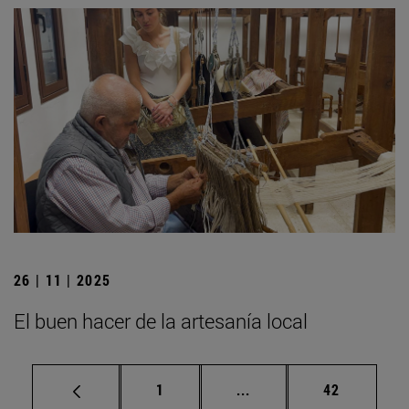
26 | 11 | 2025
El buen hacer de la artesanía local
Página
Páginas intermedias Us
Página
1
...
42