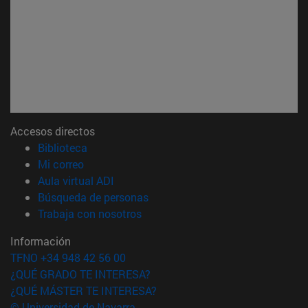
Accesos directos
(abre en nueva ventana)
Biblioteca
(abre en nueva ventana)
Mi correo
(abre en nueva ventana)
Aula virtual ADI
(abre en nueva ventana)
Búsqueda de personas
(abre en nueva ventana)
Trabaja con nosotros
Información
TFNO +34 948 42 56 00
¿QUÉ GRADO TE INTERESA?
¿QUÉ MÁSTER TE INTERESA?
© Universidad de Navarra