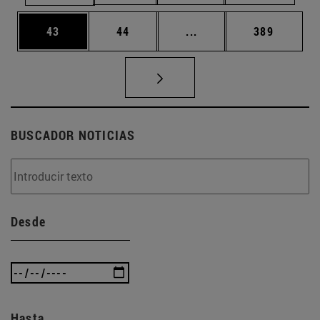
Página
Página
Páginas intermedias U
Página
43
44
...
389
BUSCADOR NOTICIAS
Desde
Hasta