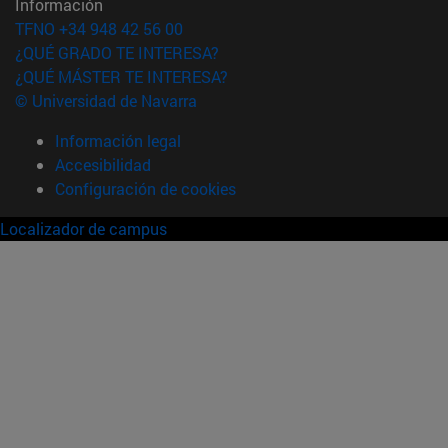
Información
TFNO +34 948 42 56 00
¿QUÉ GRADO TE INTERESA?
¿QUÉ MÁSTER TE INTERESA?
© Universidad de Navarra
Información legal
Accesibilidad
Configuración de cookies
Localizador de campus