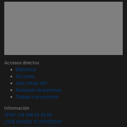
Accesos directos
(abre en nueva ventana)
Biblioteca
(abre en nueva ventana)
Mi correo
(abre en nueva ventana)
Aula virtual ADI
(abre en nueva ventana)
Búsqueda de personas
(abre en nueva ventana)
Trabaja con nosotros
Información
TFNO +34 948 42 56 00
¿QUÉ GRADO TE INTERESA?