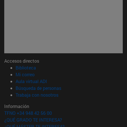
Accesos directos
(abre en nueva ventana)
Biblioteca
(abre en nueva ventana)
Mi correo
(abre en nueva ventana)
Aula virtual ADI
(abre en nueva ventana)
Búsqueda de personas
(abre en nueva ventana)
Trabaja con nosotros
Información
TFNO +34 948 42 56 00
¿QUÉ GRADO TE INTERESA?
¿QUÉ MÁSTER TE INTERESA?