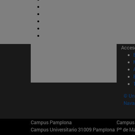
Acces
© Uni
Nava
Campus Pamplona
Campus 
Campus Universitario 31009 Pamplona
Pº de M