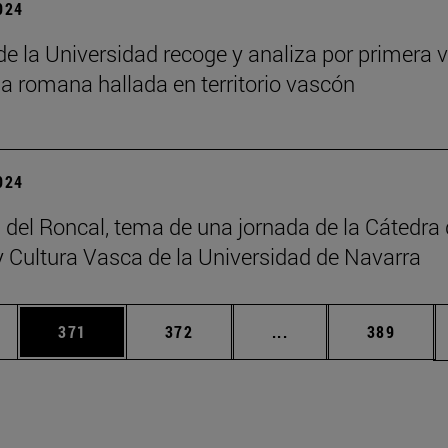
2024
 de la Universidad recoge y analiza por primera v
ia romana hallada en territorio vascón
2024
 del Roncal, tema de una jornada de la Cátedra
 Cultura Vasca de la Universidad de Navarra
ias Use TAB para desplazarse.
a
Página
Página
Páginas intermedias 
Página
371
372
...
389