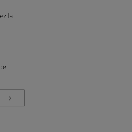
ez la
 de
Use TAB para desplazarse.