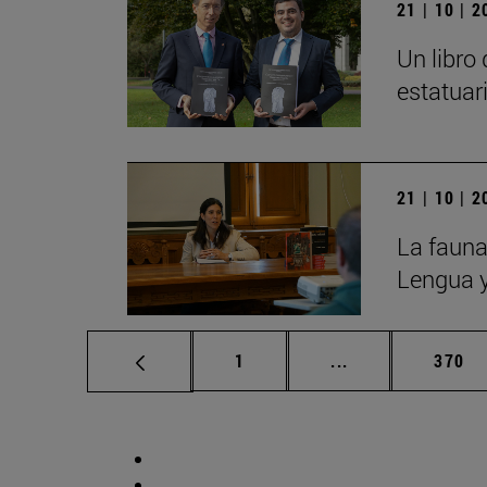
21 | 10 | 
Un libro
estatuar
21 | 10 | 
La fauna
Lengua y
Página
Páginas intermed
Págin
1
...
370