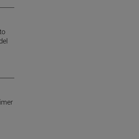
to
del
rimer