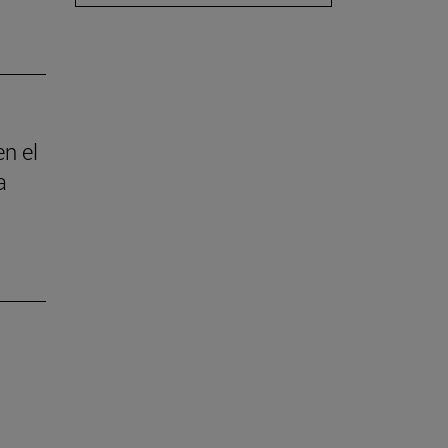
en el
a