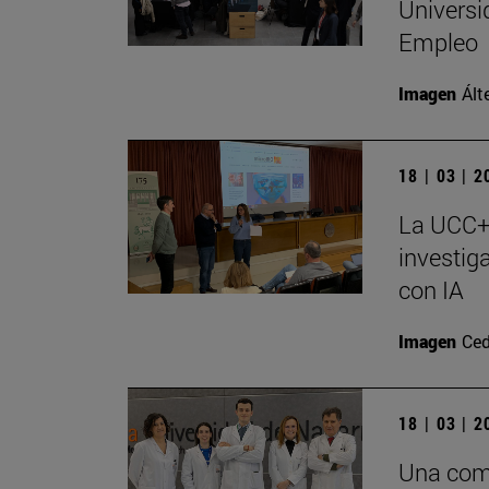
Universi
Empleo
Imagen
Ált
18 | 03 | 
La UCC+I
investig
con IA
Imagen
Ced
18 | 03 | 
Una comb