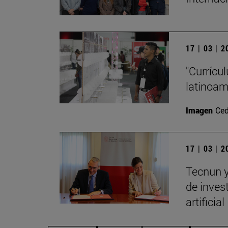
17 | 03 | 
"Currícu
latinoa
Imagen
Ced
17 | 03 | 
Tecnun y
de invest
artificial