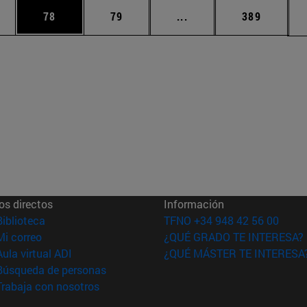
edias Use TAB para desplazarse.
ina
Página
Página
Páginas intermedias Us
Página
78
79
...
389
os directos
Información
(abre en nueva ventana)
Biblioteca
TFNO +34 948 42 56 00
(abre en nueva ventana)
Mi correo
¿QUÉ GRADO TE INTERESA?
(abre en nueva ventana)
Aula virtual ADI
¿QUÉ MÁSTER TE INTERESA
(abre en nueva ventana)
Búsqueda de personas
(abre en nueva ventana)
Trabaja con nosotros