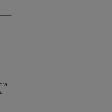
dra
ia