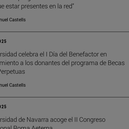
e estar presentes en la red"
uel Castells
2025
rsidad celebra el I Día del Benefactor en
miento a los donantes del programa de Becas
Perpetuas
uel Castells
2025
rsidad de Navarra acoge el II Congreso
ional Roma Aeterna