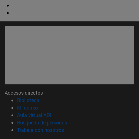
Accesos directos
(abre en nueva ventana)
Biblioteca
(abre en nueva ventana)
Mi correo
(abre en nueva ventana)
Aula virtual ADI
(abre en nueva ventana)
Búsqueda de personas
(abre en nueva ventana)
Trabaja con nosotros