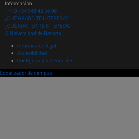
Información
TFNO +34 948 42 56 00
¿QUÉ GRADO TE INTERESA?
¿QUÉ MÁSTER TE INTERESA?
© Universidad de Navarra
Información legal
Accesibilidad
Configuración de cookies
Localizador de campus