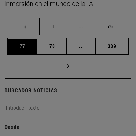
inmersión en el mundo de la IA
Página
Páginas intermedias Us
Página
1
...
76
Página
Página
Páginas intermedias U
Página
77
78
...
389
BUSCADOR NOTICIAS
Desde