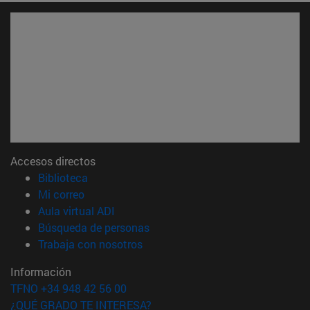
Accesos directos
(abre en nueva ventana)
Biblioteca
(abre en nueva ventana)
Mi correo
(abre en nueva ventana)
Aula virtual ADI
(abre en nueva ventana)
Búsqueda de personas
(abre en nueva ventana)
Trabaja con nosotros
Información
TFNO +34 948 42 56 00
¿QUÉ GRADO TE INTERESA?