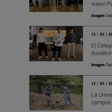
nuevo P
Imagen
Ced
12 | 05 | 
El Coleg
duodécim
Imagen
Ced
12 | 05 | 
La Univer
campus c