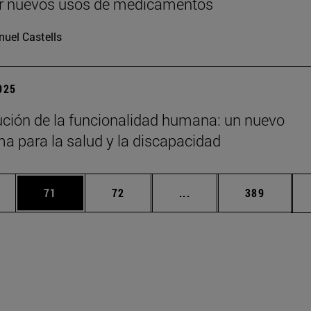
ir nuevos usos de medicamentos
uel Castells
2025
ución de la funcionalidad humana: un nuevo
a para la salud y la discapacidad
edias Use TAB para desplazarse.
ina
Página
Página
Páginas intermedias Us
Página
71
72
...
389