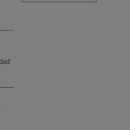
dad’
l