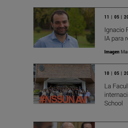
11 | 05 | 
Ignacio 
IA para 
Imagen
Man
10 | 05 | 
La Facul
internac
School