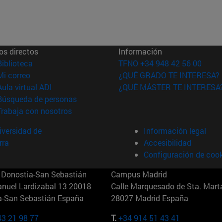
os directos
Información
(abre en nueva ventana)
Biblioteca
TFNO +34 948 42 56 00
(abre en nueva ventana)
Mi correo
¿QUÉ GRADO TE INTERESA?
(abre en nueva ventana)
Aula virtual ADI
¿QUÉ MÁSTER TE INTERESA
(abre en nueva ventana)
Búsqueda de personas
(abre en nueva ventana)
Trabaja con nosotros
versidad de
Información legal
rra
Accesibilidad
Configuración de coo
Donostia-San Sebastián
Campus Madrid
anuel Lardizabal 13 20018
Calle Marquesado de Sta. Marta
a-San Sebastián España
28027 Madrid España
43 21 98 77
T.
+34 914 51 43 41