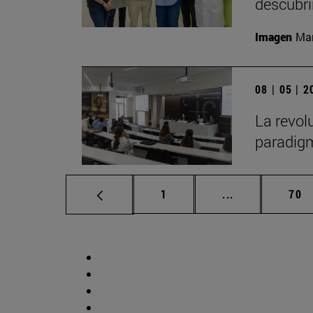
descubr
Imagen
Man
08 | 05 | 
La revol
paradigm
Página
Páginas interm
Pág
1
...
70