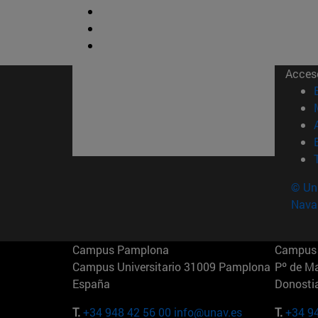
Acces
© Uni
Nava
Campus Pamplona
Campus 
Campus Universitario 31009 Pamplona
Pº de M
España
Donosti
T.
+34 948 42 56 00
info@unav.es
T.
+34 9