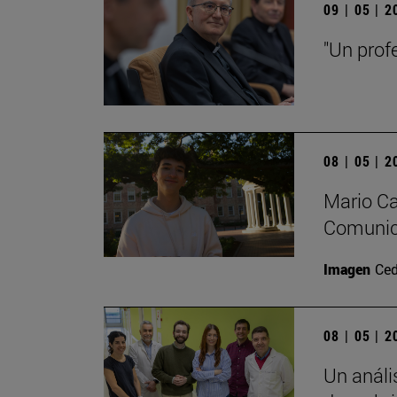
09 | 05 | 
"Un prof
08 | 05 | 
Mario Ca
Comunica
Imagen
Ced
08 | 05 | 
Un análi