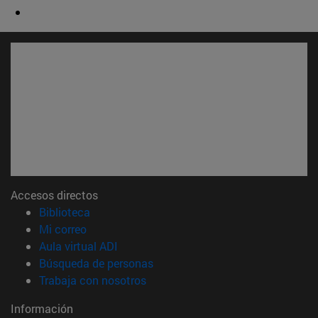
Accesos directos
(abre en nueva ventana)
Biblioteca
(abre en nueva ventana)
Mi correo
(abre en nueva ventana)
Aula virtual ADI
(abre en nueva ventana)
Búsqueda de personas
(abre en nueva ventana)
Trabaja con nosotros
Información