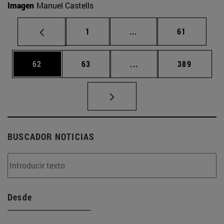
Imagen
Manuel Castells
Página
Páginas intermedias Us
Página
1
...
61
Página
Página
Páginas intermedias U
Página
62
63
...
389
BUSCADOR NOTICIAS
Desde