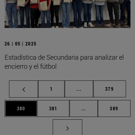
26 | 05 | 2025
Estadística de Secundaria para analizar el
encierro y el fútbol
Página
Páginas intermedias Us
Página
1
...
379
Página
Página
Páginas intermedias 
Página
380
381
...
389