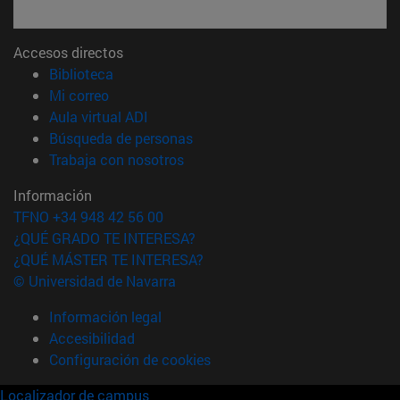
Accesos directos
(abre en nueva ventana)
Biblioteca
(abre en nueva ventana)
Mi correo
(abre en nueva ventana)
Aula virtual ADI
(abre en nueva ventana)
Búsqueda de personas
(abre en nueva ventana)
Trabaja con nosotros
Información
TFNO +34 948 42 56 00
¿QUÉ GRADO TE INTERESA?
¿QUÉ MÁSTER TE INTERESA?
© Universidad de Navarra
Información legal
Accesibilidad
Configuración de cookies
Localizador de campus