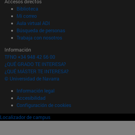
Accesos directos
(abre en nueva ventana)
Biblioteca
(abre en nueva ventana)
Mi correo
(abre en nueva ventana)
Aula virtual ADI
(abre en nueva ventana)
Búsqueda de personas
(abre en nueva ventana)
Trabaja con nosotros
Información
TFNO +34 948 42 56 00
¿QUÉ GRADO TE INTERESA?
¿QUÉ MÁSTER TE INTERESA?
© Universidad de Navarra
Información legal
Accesibilidad
Configuración de cookies
Localizador de campus