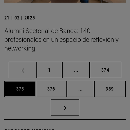
21 | 02 | 2025
Alumni Sectorial de Banca: 140
profesionales en un espacio de reflexión y
networking
Página
Páginas intermedias Us
Página
1
...
374
Página
Página
Páginas intermedias 
Página
375
376
...
389