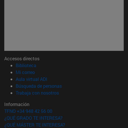
Accesos directos
(abre en nueva ventana)
Biblioteca
(abre en nueva ventana)
Mi correo
(abre en nueva ventana)
Aula virtual ADI
(abre en nueva ventana)
Búsqueda de personas
(abre en nueva ventana)
Trabaja con nosotros
Información
TFNO +34 948 42 56 00
¿QUÉ GRADO TE INTERESA?
¿QUÉ MÁSTER TE INTERESA?