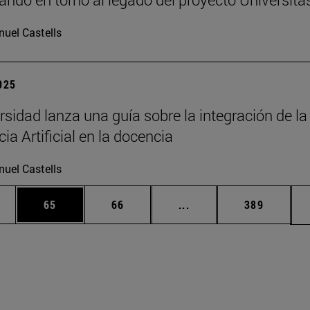
uel Castells
2025
rsidad lanza una guía sobre la integración de la
cia Artificial en la docencia
uel Castells
edias Use TAB para desplazarse.
ina
Página
Página
Páginas intermedias Us
Página
65
66
...
389