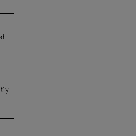
ed
t’ y