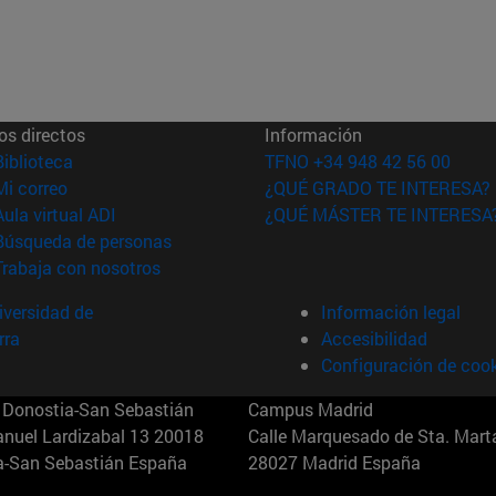
os directos
Información
(abre en nueva ventana)
Biblioteca
TFNO +34 948 42 56 00
(abre en nueva ventana)
Mi correo
¿QUÉ GRADO TE INTERESA?
(abre en nueva ventana)
Aula virtual ADI
¿QUÉ MÁSTER TE INTERESA
(abre en nueva ventana)
Búsqueda de personas
(abre en nueva ventana)
Trabaja con nosotros
versidad de
Información legal
rra
Accesibilidad
Configuración de coo
Donostia-San Sebastián
Campus Madrid
anuel Lardizabal 13 20018
Calle Marquesado de Sta. Marta
a-San Sebastián España
28027 Madrid España