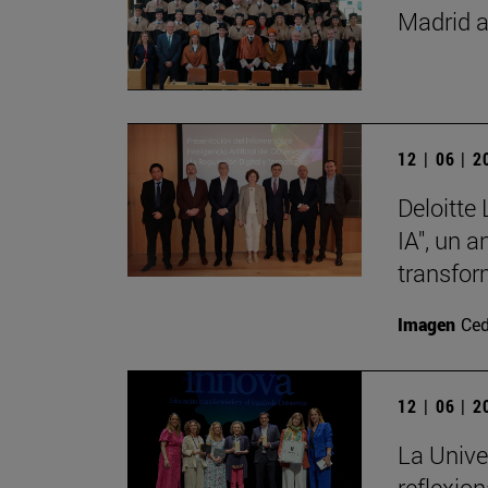
Madrid a
12 | 06 | 
Deloitte
IA", un 
transfor
Imagen
Ced
12 | 06 | 
La Unive
reflexio