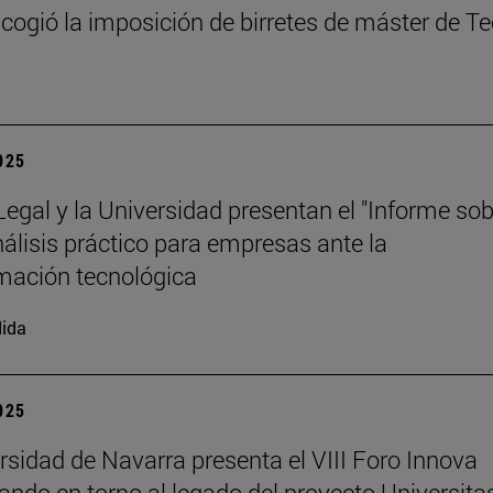
cogió la imposición de birretes de máster de T
2025
 Legal y la Universidad presentan el "Informe so
análisis práctico para empresas ante la
mación tecnológica
ida
2025
rsidad de Navarra presenta el VIII Foro Innova
nando en torno al legado del proyecto Universita