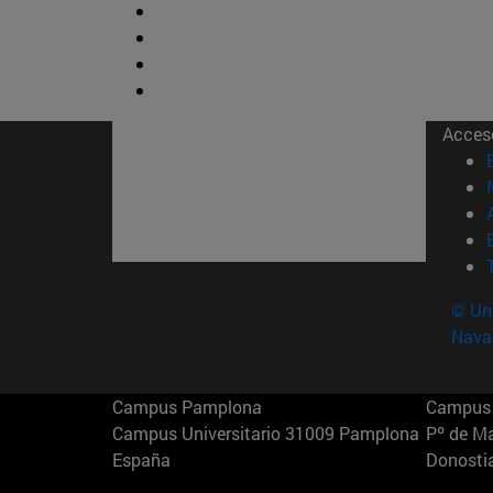
Acces
© Uni
Nava
Campus Pamplona
Campus 
Campus Universitario 31009 Pamplona
Pº de M
España
Donosti