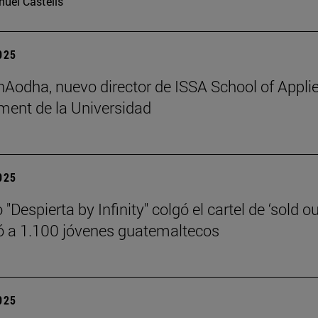
uel Castells
2025
 hAodha, nuevo director de ISSA School of Appli
ent de la Universidad
2025
 "Despierta by Infinity" colgó el cartel de ‘sold ou
 a 1.100 jóvenes guatemaltecos
2025