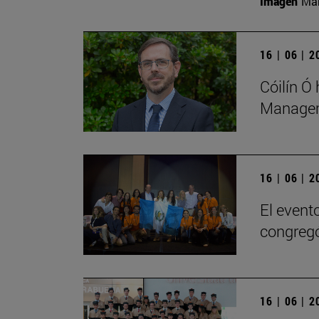
Imagen
Man
16 | 06 | 
Cóilín Ó
Managem
16 | 06 | 
El evento
congregó
16 | 06 | 