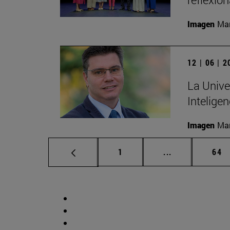
Imagen
Man
12 | 06 | 
La Unive
Inteligen
Imagen
Man
Página
Páginas interm
Pág
1
...
64