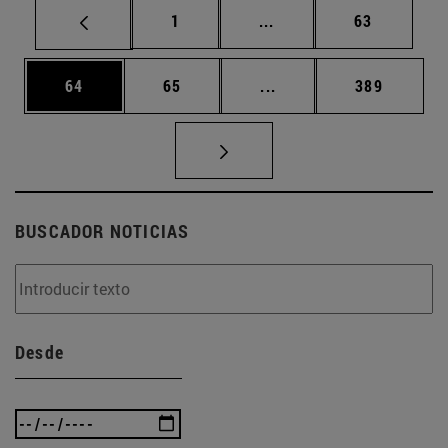
Página
Páginas intermedias Us
Página
1
...
63
Página
Página
Páginas intermedias U
Página
64
65
...
389
BUSCADOR NOTICIAS
Desde