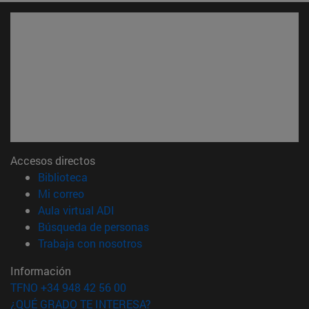
Accesos directos
(abre en nueva ventana)
Biblioteca
(abre en nueva ventana)
Mi correo
(abre en nueva ventana)
Aula virtual ADI
(abre en nueva ventana)
Búsqueda de personas
(abre en nueva ventana)
Trabaja con nosotros
Información
TFNO +34 948 42 56 00
¿QUÉ GRADO TE INTERESA?