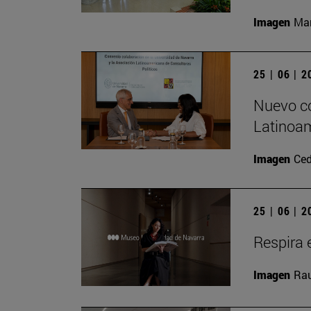
Imagen
Man
25 | 06 | 
Nuevo co
Latinoam
Imagen
Ced
25 | 06 | 
Respira e
Imagen
Rau