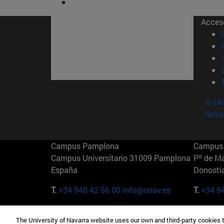
Acces
© Uni
Nava
Campus Pamplona
Campus 
Campus Universitario 31009 Pamplona
Pº de M
España
Donosti
T.
+34 948 42 56 00
info@unav.es
T.
+34 9
Campus Madrid (IESE)
Campus 
The University of Navarra website uses our own and third-party cookies 
Camino del Cerro Águila 3 28023
165 W 5