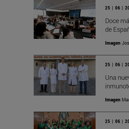
25 | 06 | 
Doce más
de Españ
Imagen
Jos
25 | 06 | 
Una nuev
inmunote
Imagen
Man
25 | 06 | 