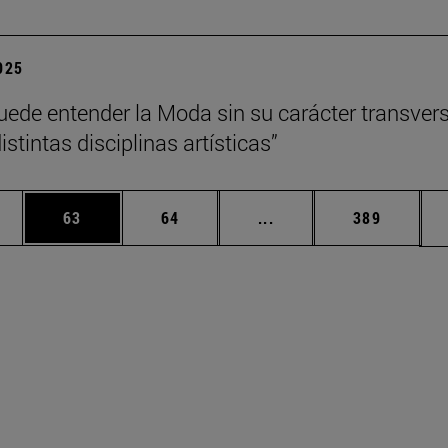
2025
uede entender la Moda sin su carácter transvers
istintas disciplinas artísticas”
edias Use TAB para desplazarse.
ina
Página
Página
Páginas intermedias Us
Página
63
64
...
389