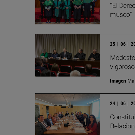
“El Dere
museo”
25 | 06 | 
Modesto 
vigoroso,
Imagen
Man
24 | 06 | 
Constitu
Relacion