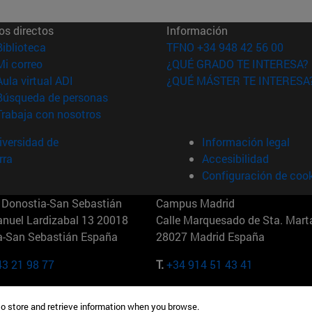
os directos
Información
(abre en nueva ventana)
Biblioteca
TFNO +34 948 42 56 00
(abre en nueva ventana)
Mi correo
¿QUÉ GRADO TE INTERESA?
(abre en nueva ventana)
Aula virtual ADI
¿QUÉ MÁSTER TE INTERESA
(abre en nueva ventana)
Búsqueda de personas
(abre en nueva ventana)
Trabaja con nosotros
versidad de
Información legal
rra
Accesibilidad
Configuración de coo
Donostia-San Sebastián
Campus Madrid
anuel Lardizabal 13 20018
Calle Marquesado de Sta. Marta
a-San Sebastián España
28027 Madrid España
43 21 98 77
T.
+34 914 51 43 41
Nueva York (IESE)
Campus Munich (IESE)
to store and retrieve information when you browse.
7th St 10019-2201 Nueva York
Maria-Theresia-Straße 15 8167