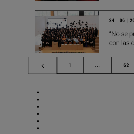
24 | 06 | 
“No se p
con las d
Página
Páginas interm
Pág
1
...
62