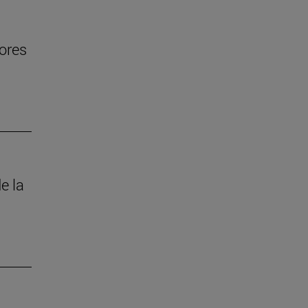
jores
e la