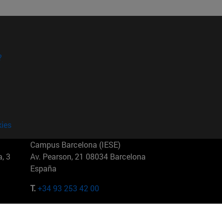
?
kies
Campus Barcelona (IESE)
, 3
Av. Pearson, 21 08034 Barcelona
España
T.
+34 93 253 42 00
Campus Sao Paulo (IESE)
5
Rua Martiniano de Carvalho, 573