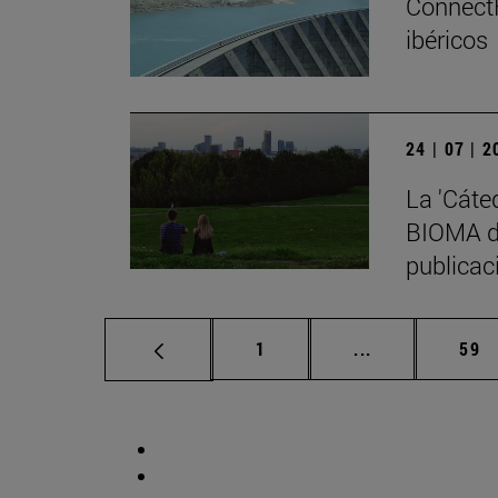
ConnectF
ibéricos
24 | 07 | 
La 'Cáte
BIOMA de
publicaci
Página
Páginas interm
Pág
1
...
59