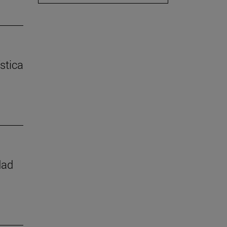
stica
dad