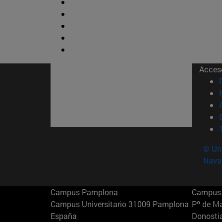
Acces
© Uni
Nava
Campus Pamplona
Campus 
Campus Universitario 31009 Pamplona
Pº de M
España
Donosti