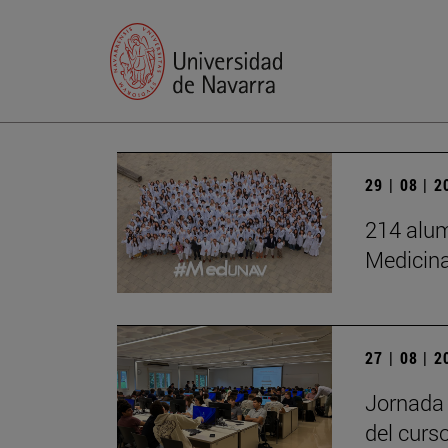
29 | 08 | 
214 alum
Medicin
27 | 08 | 
Jornada 
del curs