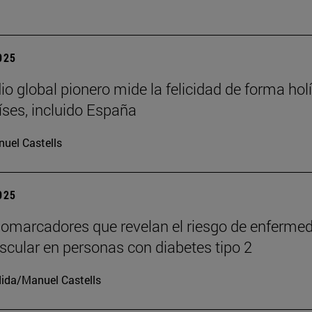
2025
io global pionero mide la felicidad de forma holí
íses, incluido España
uel Castells
2025
iomarcadores que revelan el riesgo de enferme
scular en personas con diabetes tipo 2
ida/Manuel Castells