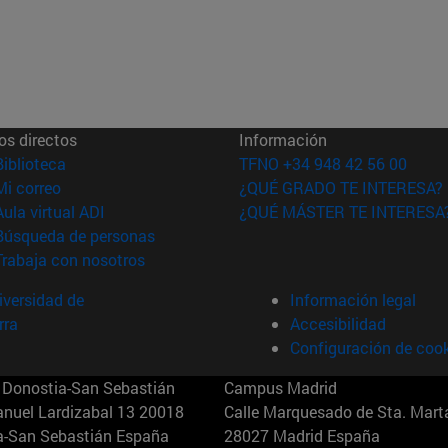
os directos
Información
(abre en nueva ventana)
Biblioteca
TFNO +34 948 42 56 00
(abre en nueva ventana)
Mi correo
¿QUÉ GRADO TE INTERESA?
(abre en nueva ventana)
Aula virtual ADI
¿QUÉ MÁSTER TE INTERESA
(abre en nueva ventana)
Búsqueda de personas
(abre en nueva ventana)
Trabaja con nosotros
versidad de
Información legal
rra
Accesibilidad
Configuración de coo
Donostia-San Sebastián
Campus Madrid
anuel Lardizabal 13 20018
Calle Marquesado de Sta. Marta
a-San Sebastián España
28027 Madrid España