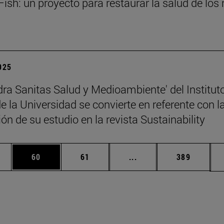
ish: un proyecto para restaurar la salud de los 
2025
dra Sanitas Salud y Medioambiente' del Institut
 la Universidad se convierte en referente con l
ón de su estudio en la revista Sustainability
edias Use TAB para desplazarse.
ina
Página
Página
Páginas intermedias Us
Página
60
61
...
389