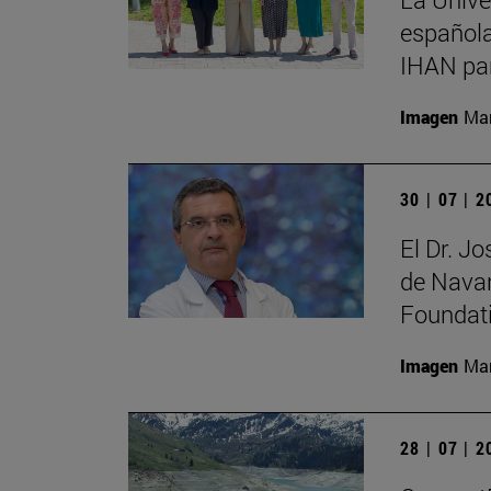
española
IHAN par
Imagen
Man
30 | 07 | 
El Dr. J
de Navar
Foundat
Imagen
Man
28 | 07 | 