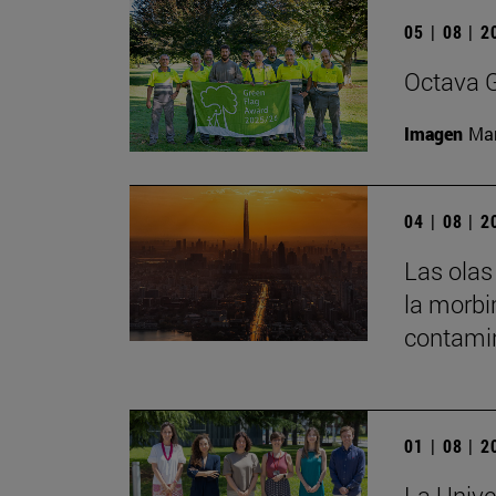
05 | 08 | 
Octava G
Imagen
Man
04 | 08 | 
Las olas
la morbi
contamin
01 | 08 | 
La Unive