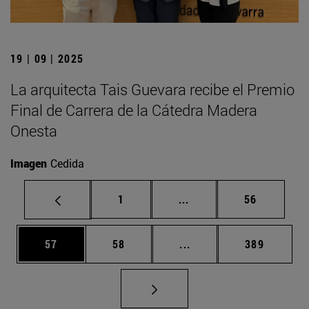
19 | 09 | 2025
La arquitecta Tais Guevara recibe el Premio
Final de Carrera de la Cátedra Madera
Onesta
Imagen
Cedida
Página
Páginas intermedias Us
Página
1
...
56
Página
Página
Páginas intermedias U
Página
57
58
...
389