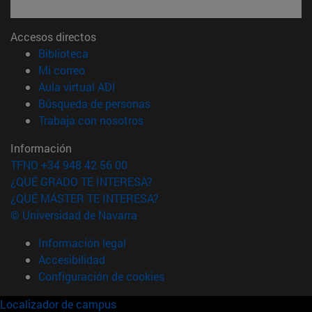
Accesos directos
(abre en nueva ventana)
Biblioteca
(abre en nueva ventana)
Mi correo
(abre en nueva ventana)
Aula virtual ADI
(abre en nueva ventana)
Búsqueda de personas
(abre en nueva ventana)
Trabaja con nosotros
Información
TFNO +34 948 42 56 00
¿QUÉ GRADO TE INTERESA?
¿QUÉ MÁSTER TE INTERESA?
© Universidad de Navarra
Información legal
Accesibilidad
Configuración de cookies
Localizador de campus