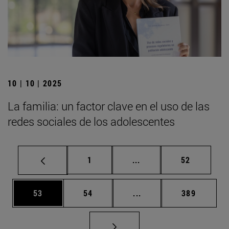
10 | 10 | 2025
La familia: un factor clave en el uso de las
redes sociales de los adolescentes
Página
Páginas intermedias Us
Página
1
...
52
Página
Página
Páginas intermedias U
Página
53
54
...
389