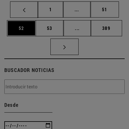
Página
Páginas intermedias Us
Página
1
...
51
Página
Página
Páginas intermedias U
Página
52
53
...
389
BUSCADOR NOTICIAS
Desde