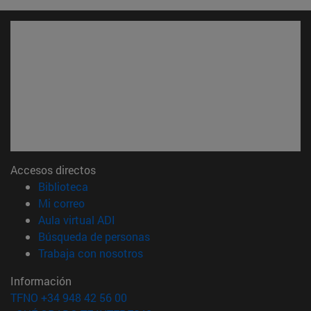
Accesos directos
(abre en nueva ventana)
Biblioteca
(abre en nueva ventana)
Mi correo
(abre en nueva ventana)
Aula virtual ADI
(abre en nueva ventana)
Búsqueda de personas
(abre en nueva ventana)
Trabaja con nosotros
Información
TFNO +34 948 42 56 00