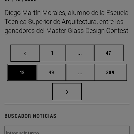
Diego Martín Morales, alumno de la Escuela
Técnica Superior de Arquitectura, entre los
ganadores del Master Glass Design Contest
Página
Páginas intermedias Us
Página
1
...
47
Página
Página
Páginas intermedias U
Página
48
49
...
389
BUSCADOR NOTICIAS