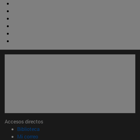
Accesos directos
(abre en nueva ventana)
Biblioteca
(abre en nueva ventana)
Mi correo