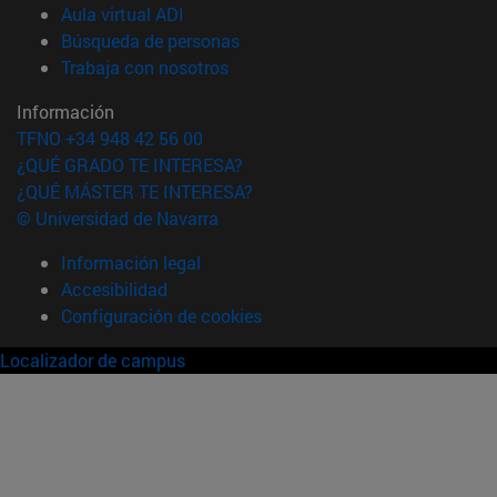
(abre en nueva ventana)
Aula virtual ADI
(abre en nueva ventana)
Búsqueda de personas
(abre en nueva ventana)
Trabaja con nosotros
Información
TFNO +34 948 42 56 00
¿QUÉ GRADO TE INTERESA?
¿QUÉ MÁSTER TE INTERESA?
© Universidad de Navarra
Información legal
Accesibilidad
Configuración de cookies
Localizador de campus