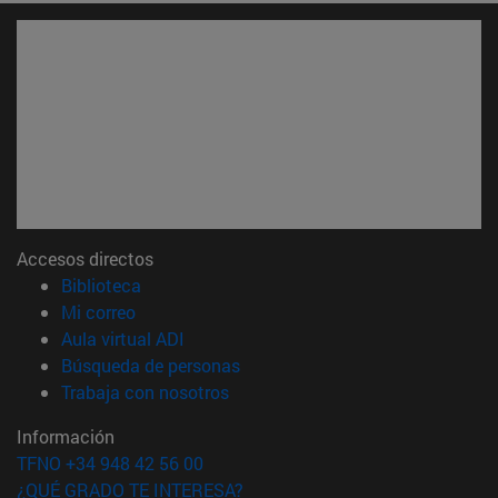
Accesos directos
(abre en nueva ventana)
Biblioteca
(abre en nueva ventana)
Mi correo
(abre en nueva ventana)
Aula virtual ADI
(abre en nueva ventana)
Búsqueda de personas
(abre en nueva ventana)
Trabaja con nosotros
Información
TFNO +34 948 42 56 00
¿QUÉ GRADO TE INTERESA?