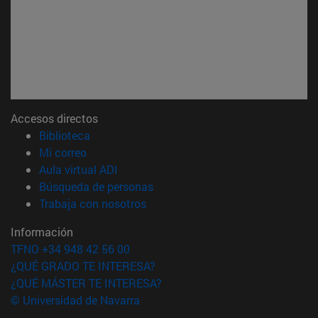
Accesos directos
(abre en nueva ventana)
Biblioteca
(abre en nueva ventana)
Mi correo
(abre en nueva ventana)
Aula virtual ADI
(abre en nueva ventana)
Búsqueda de personas
(abre en nueva ventana)
Trabaja con nosotros
Información
TFNO +34 948 42 56 00
¿QUÉ GRADO TE INTERESA?
¿QUÉ MÁSTER TE INTERESA?
© Universidad de Navarra