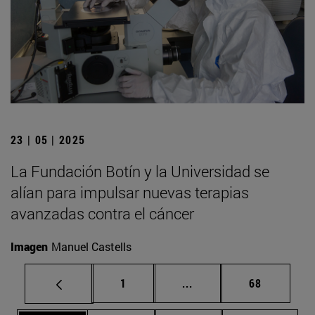
23 | 05 | 2025
La Fundación Botín y la Universidad se
alían para impulsar nuevas terapias
avanzadas contra el cáncer
Imagen
Manuel Castells
Página
Páginas intermedias Us
Página
1
...
68