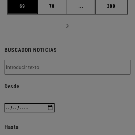
Página
Página
Páginas intermedias U
Página
69
70
...
389
BUSCADOR NOTICIAS
Desde
Hasta