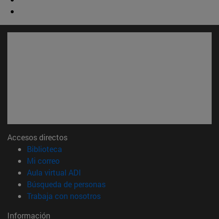
Accesos directos
(abre en nueva ventana)
Biblioteca
(abre en nueva ventana)
Mi correo
(abre en nueva ventana)
Aula virtual ADI
(abre en nueva ventana)
Búsqueda de personas
(abre en nueva ventana)
Trabaja con nosotros
Información