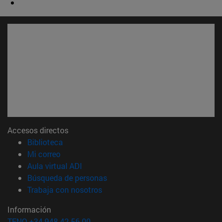
Accesos directos
(abre en nueva ventana)
Biblioteca
(abre en nueva ventana)
Mi correo
(abre en nueva ventana)
Aula virtual ADI
(abre en nueva ventana)
Búsqueda de personas
(abre en nueva ventana)
Trabaja con nosotros
Información
TFNO +34 948 42 56 00