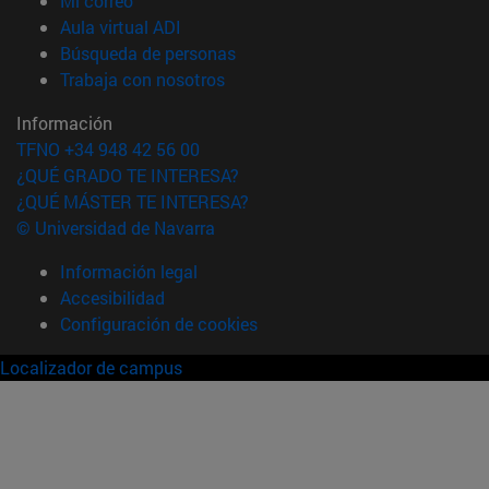
Mi correo
(abre en nueva ventana)
Aula virtual ADI
(abre en nueva ventana)
Búsqueda de personas
(abre en nueva ventana)
Trabaja con nosotros
Información
TFNO +34 948 42 56 00
¿QUÉ GRADO TE INTERESA?
¿QUÉ MÁSTER TE INTERESA?
© Universidad de Navarra
Información legal
Accesibilidad
Configuración de cookies
Localizador de campus