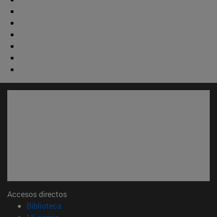
Accesos directos
(abre en nueva ventana)
Biblioteca
(abre en nueva ventana)