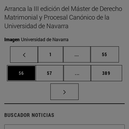
Arranca la III edición del Máster de Derecho
Matrimonial y Procesal Canónico de la
Universidad de Navarra
Imagen
Universidad de Navarra
Página
Páginas intermedias Us
Página
1
...
55
Página
Página
Páginas intermedias U
Página
56
57
...
389
BUSCADOR NOTICIAS