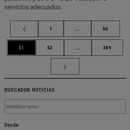
servicios adecuados
Página
Páginas intermedias Us
Página
1
...
50
Página
Página
Páginas intermedias U
Página
51
52
...
389
BUSCADOR NOTICIAS
Desde