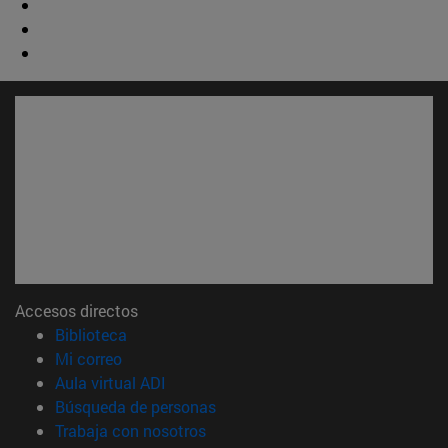
Accesos directos
(abre en nueva ventana)
Biblioteca
(abre en nueva ventana)
Mi correo
(abre en nueva ventana)
Aula virtual ADI
(abre en nueva ventana)
Búsqueda de personas
(abre en nueva ventana)
Trabaja con nosotros