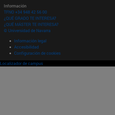
Información
TFNO +34 948 42 56 00
¿QUÉ GRADO TE INTERESA?
¿QUÉ MÁSTER TE INTERESA?
© Universidad de Navarra
Información legal
Accesibilidad
Configuración de cookies
Localizador de campus