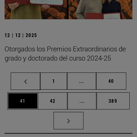
12 | 12 | 2025
Otorgados los Premios Extraordinarios de
grado y doctorado del curso 2024-25
Página
Páginas intermedias Us
Página
1
...
40
Página
Página
Páginas intermedias U
Página
41
42
...
389