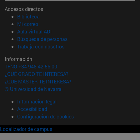
Accesos directos
(abre en nueva ventana)
Biblioteca
(abre en nueva ventana)
Mi correo
(abre en nueva ventana)
Aula virtual ADI
(abre en nueva ventana)
Búsqueda de personas
(abre en nueva ventana)
Trabaja con nosotros
Información
TFNO +34 948 42 56 00
¿QUÉ GRADO TE INTERESA?
¿QUÉ MÁSTER TE INTERESA?
© Universidad de Navarra
Información legal
Accesibilidad
Configuración de cookies
Localizador de campus