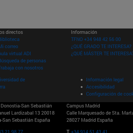
os directos
Información
(abre en nueva ventana)
Biblioteca
TFNO +34 948 42 56 00
(abre en nueva ventana)
Mi correo
¿QUÉ GRADO TE INTERESA?
(abre en nueva ventana)
Aula virtual ADI
¿QUÉ MÁSTER TE INTERESA
(abre en nueva ventana)
Búsqueda de personas
(abre en nueva ventana)
Trabaja con nosotros
versidad de
Información legal
rra
Accesibilidad
Configuración de coo
Donostia-San Sebastián
Campus Madrid
anuel Lardizabal 13 20018
Calle Marquesado de Sta. Marta
a-San Sebastián España
28027 Madrid España
43 21 98 77
T.
+34 914 51 43 41