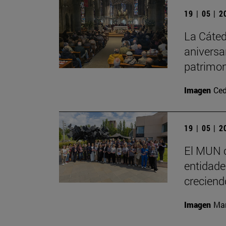
19 | 05 | 
La Cáted
aniversa
patrimon
Imagen
Ced
19 | 05 | 
El MUN c
entidades
creciend
Imagen
Man