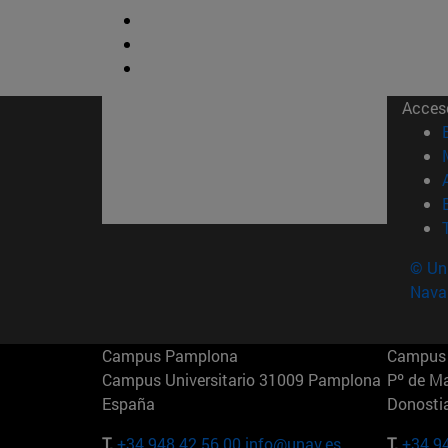
Acces
© Uni
Nava
Campus Pamplona
Campus 
Campus Universitario 31009 Pamplona
Pº de M
España
Donosti
T.
+34 948 42 56 00
info@unav.es
T.
+34 9