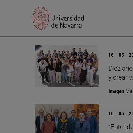
16 | 05 | 
Diez año
y crear 
Imagen
Man
16 | 05 | 
“Entende