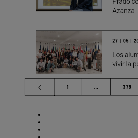
Prado co
Azanza
27 | 05 | 
Los alum
vivir la 
Página
Páginas intermed
Págin
1
...
379