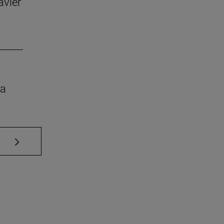
avier
ra
Use TAB para desplazarse.