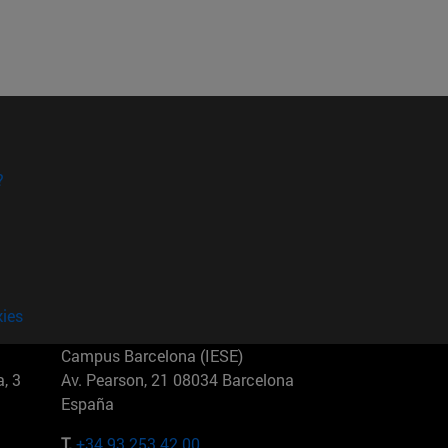
?
kies
Campus Barcelona (IESE)
, 3
Av. Pearson, 21 08034 Barcelona
España
T.
+34 93 253 42 00