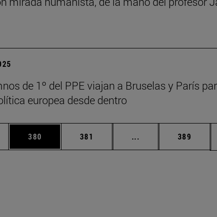
n mirada humanista, de la mano del profesor J
2025
nos de 1º del PPE viajan a Bruselas y París pa
política europea desde dentro
ias Use TAB para desplazarse.
a
Página
Página
Páginas intermedias 
Página
380
381
...
389