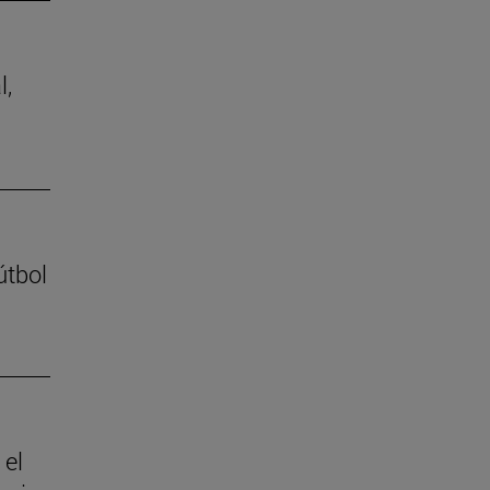
l,
útbol
 el