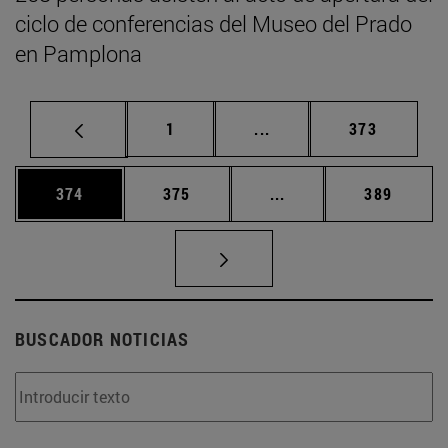
ciclo de conferencias del Museo del Prado
en Pamplona
Página
Páginas intermedias Us
Página
1
...
373
Página
Página
Páginas intermedias 
Página
374
375
...
389
BUSCADOR NOTICIAS