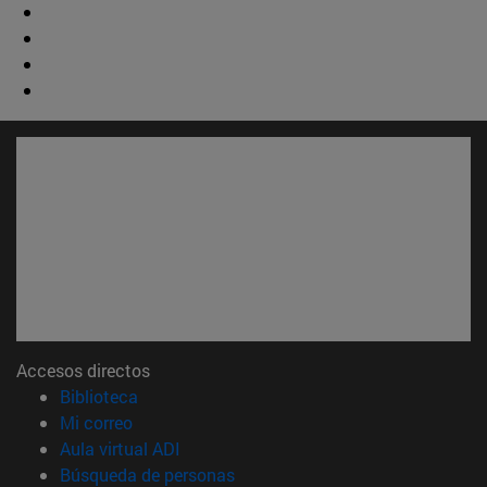
Accesos directos
(abre en nueva ventana)
Biblioteca
(abre en nueva ventana)
Mi correo
(abre en nueva ventana)
Aula virtual ADI
(abre en nueva ventana)
Búsqueda de personas