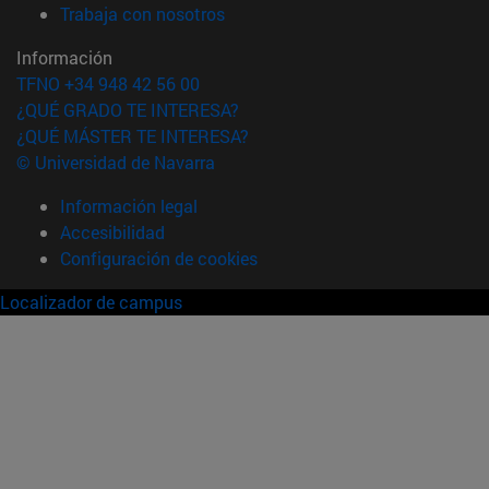
(abre en nueva ventana)
Trabaja con nosotros
Información
TFNO +34 948 42 56 00
¿QUÉ GRADO TE INTERESA?
¿QUÉ MÁSTER TE INTERESA?
© Universidad de Navarra
Información legal
Accesibilidad
Configuración de cookies
Localizador de campus